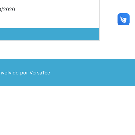
23/2020
volvido por VersaTec