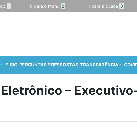
údo
1
Ir para o menu
2
Ir para a busca
3
E-SIC
PERGUNTAS E RESPOSTAS
TRANSPARÊNCIA
COVID
 Eletrônico – Executiv