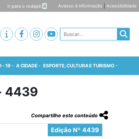
Acesso à informação
|
Acessibilidade
Ir para o rodapé
4
Pesquisar
 - 19
A CIDADE
ESPORTE, CULTURA E TURISMO
o- 4439
Compartilhe este conteúdo
Edição Nº 4439