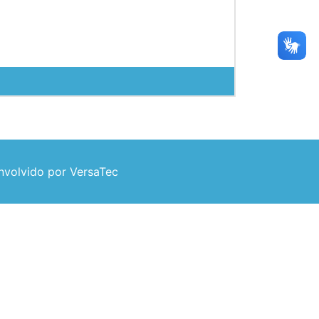
volvido por VersaTec