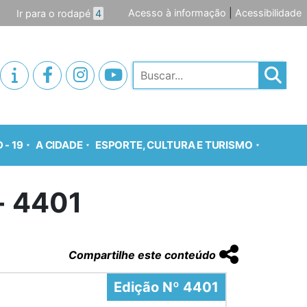
Acesso à informação
|
Acessibilidade
Ir para o rodapé
4
Pesquisar
 - 19
A CIDADE
ESPORTE, CULTURA E TURISMO
o- 4401
Compartilhe este conteúdo
Edição Nº 4401