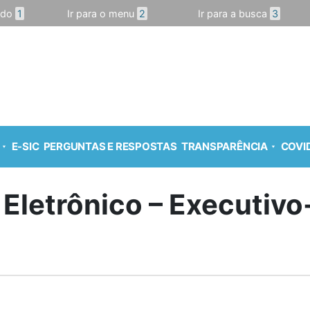
údo
1
Ir para o menu
2
Ir para a busca
3
E-SIC
PERGUNTAS E RESPOSTAS
TRANSPARÊNCIA
COVID
 Eletrônico – Executiv