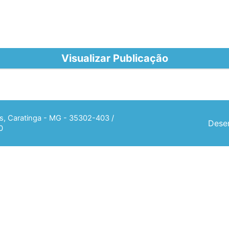
Visualizar Publicação
ias, Caratinga - MG - 35302-403 /
Desen
0