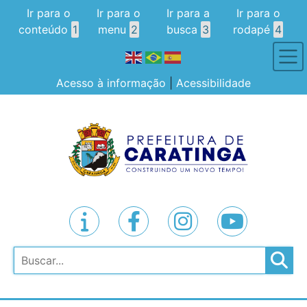
Ir para o
Ir para o
Ir para a
Ir para o
conteúdo
1
menu
2
busca
3
rodapé
4
Acesso à informação
|
Acessibilidade
Pesquisar