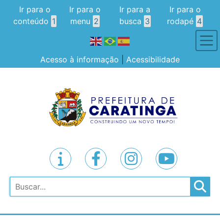
Ir para o
Ir para o
Ir para a
Ir para o
conteúdo
1
menu
2
busca
3
rodapé
4
Acesso à informação
|
Acessibilidade
Pesquisar