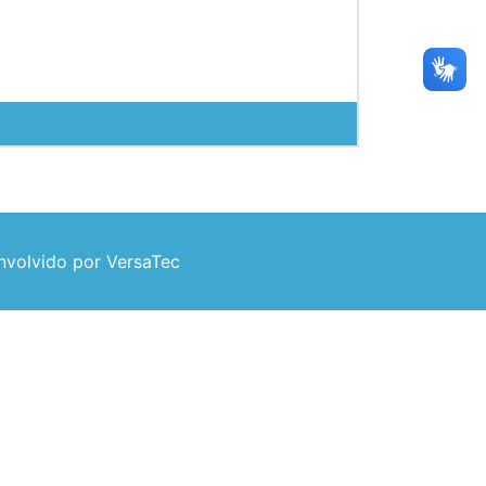
volvido por VersaTec