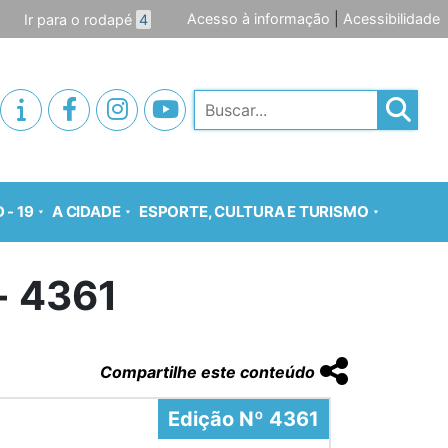
Acesso à informação
|
Acessibilidade
Ir para o rodapé
4
Pesquisar
 - 19
A CIDADE
ESPORTE, CULTURA E TURISMO
o- 4361
Compartilhe este conteúdo
Edição Nº 4361