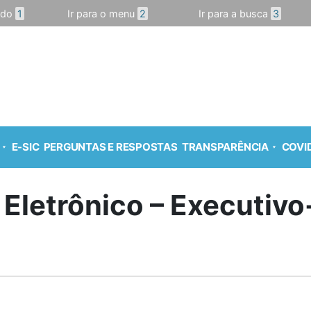
údo
1
Ir para o menu
2
Ir para a busca
3
E-SIC
PERGUNTAS E RESPOSTAS
TRANSPARÊNCIA
COVID
 Eletrônico – Executiv