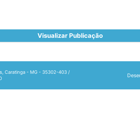
Visualizar Publicação
ias, Caratinga - MG - 35302-403 /
Desen
0