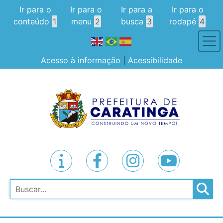
Ir para o
Ir para o
Ir para a
Ir para o
conteúdo
1
menu
2
busca
3
rodapé
4
Acesso à informação
|
Acessibilidade
Pesquisar