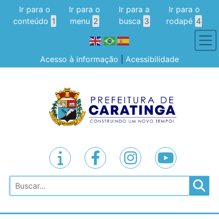
Ir para o
Ir para o
Ir para a
Ir para o
conteúdo
1
menu
2
busca
3
rodapé
4
Acesso à informação
|
Acessibilidade
Pesquisar