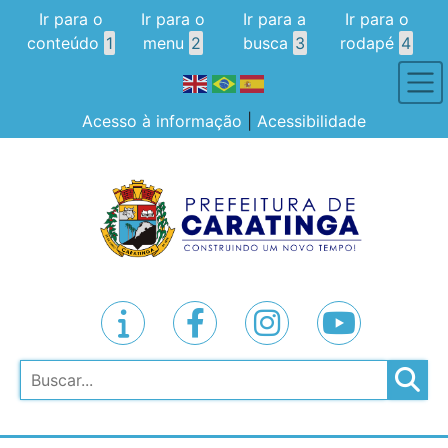
Ir para o
Ir para o
Ir para a
Ir para o
conteúdo
1
menu
2
busca
3
rodapé
4
Acesso à informação
|
Acessibilidade
Pesquisar