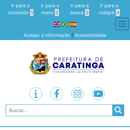
Ir para o
Ir para o
Ir para a
Ir para o
conteúdo
1
menu
2
busca
3
rodapé
4
Acesso à informação
|
Acessibilidade
Pesquisar