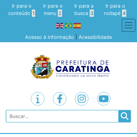
Ir para o
Ir para o
Ir para a
Ir para o
conteúdo
1
menu
2
busca
3
rodapé
4
Acesso à informação
|
Acessibilidade
Pesquisar