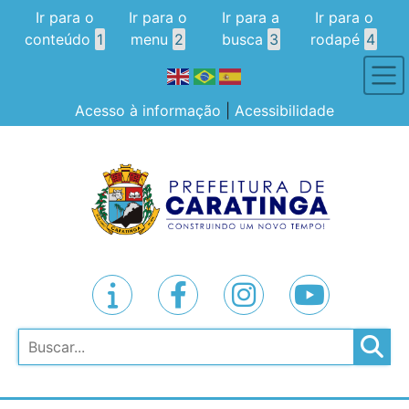
Ir para o
Ir para o
Ir para a
Ir para o
conteúdo
1
menu
2
busca
3
rodapé
4
Acesso à informação
|
Acessibilidade
Pesquisar