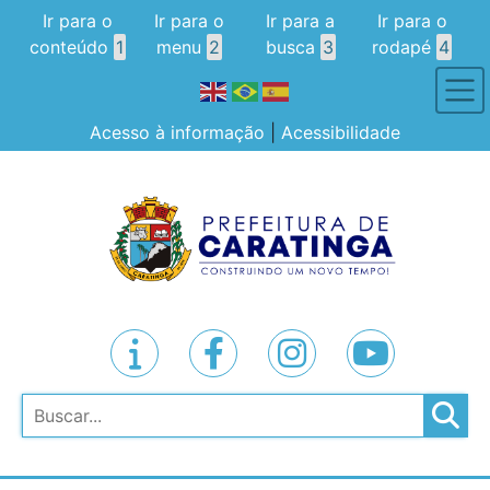
Ir para o
Ir para o
Ir para a
Ir para o
conteúdo
1
menu
2
busca
3
rodapé
4
Acesso à informação
|
Acessibilidade
Pesquisar