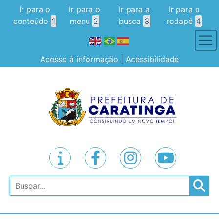
Ir para o
Ir para o
Ir para a
Ir para o
conteúdo
1
menu
2
busca
3
rodapé
4
Acesso à informação
|
Acessibilidade
Pesquisar