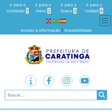
Ir para o
Ir para o
Ir para a
Ir para o
conteúdo
1
menu
2
busca
3
rodapé
4
Acesso à informação
|
Acessibilidade
Pesquisar