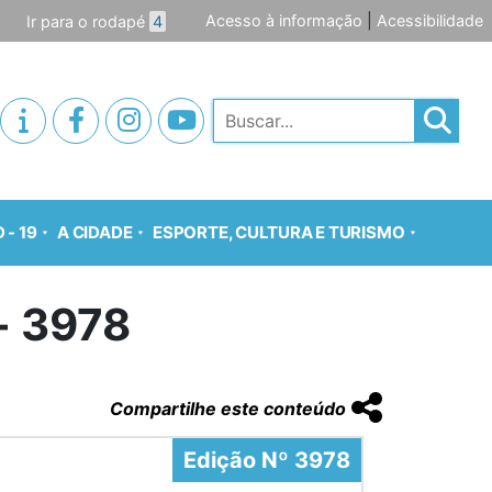
Acesso à informação
|
Acessibilidade
Ir para o rodapé
4
Pesquisar
 - 19
A CIDADE
ESPORTE, CULTURA E TURISMO
o- 3978
Compartilhe este conteúdo
Edição Nº 3978