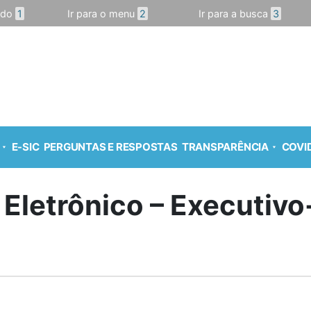
údo
1
Ir para o menu
2
Ir para a busca
3
E-SIC
PERGUNTAS E RESPOSTAS
TRANSPARÊNCIA
COVID
 Eletrônico – Executiv