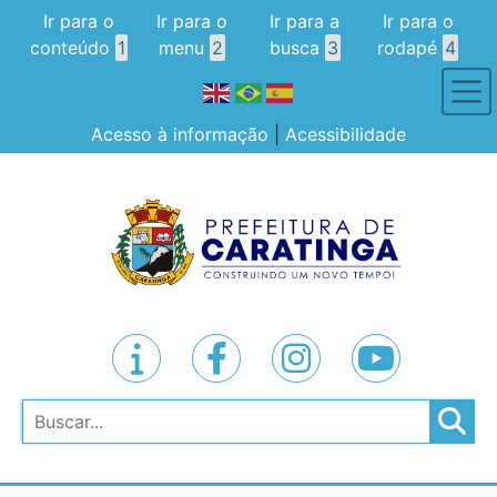
Ir para o
Ir para o
Ir para a
Ir para o
conteúdo
1
menu
2
busca
3
rodapé
4
Acesso à informação
|
Acessibilidade
Pesquisar