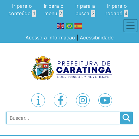
Ir para o
Ir para o
Ir para a
Ir para o
conteúdo
1
menu
2
busca
3
rodapé
4
Acesso à informação
|
Acessibilidade
Pesquisar