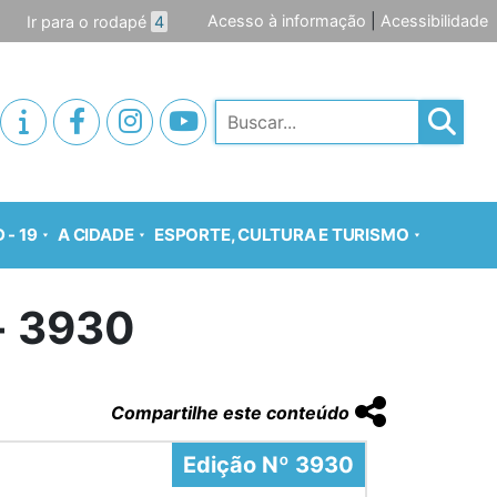
Acesso à informação
|
Acessibilidade
Ir para o rodapé
4
Pesquisar
 - 19
A CIDADE
ESPORTE, CULTURA E TURISMO
o- 3930
Compartilhe este conteúdo
Edição Nº 3930