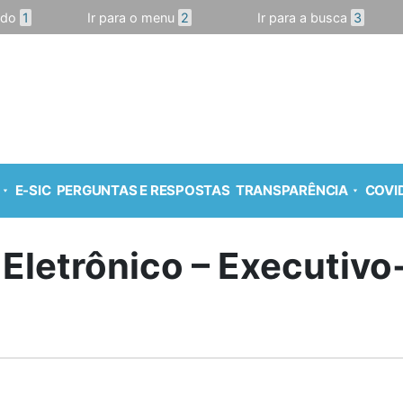
údo
1
Ir para o menu
2
Ir para a busca
3
E-SIC
PERGUNTAS E RESPOSTAS
TRANSPARÊNCIA
COVID
 Eletrônico – Executiv