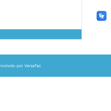
volvido por VersaTec