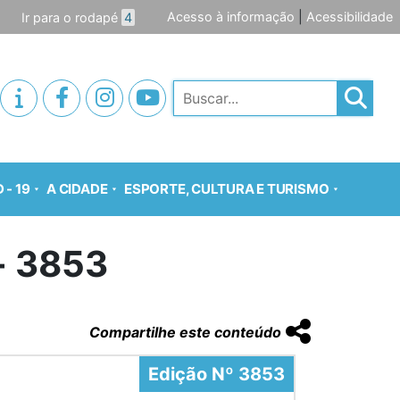
Acesso à informação
|
Acessibilidade
Ir para o rodapé
4
Pesquisar
 - 19
A CIDADE
ESPORTE, CULTURA E TURISMO
o- 3853
Compartilhe este conteúdo
Edição Nº 3853