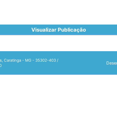
Visualizar Publicação
ias, Caratinga - MG - 35302-403 /
Desen
0