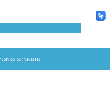
volvido por VersaTec