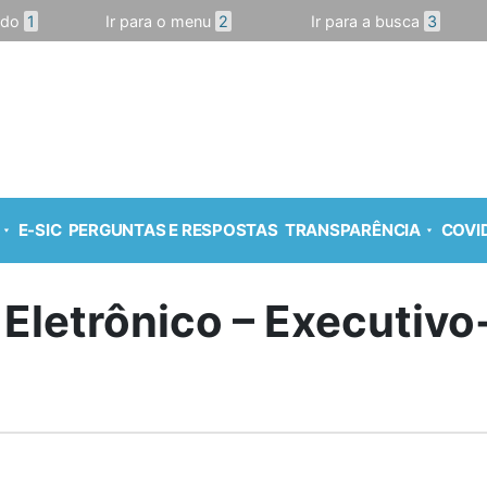
údo
1
Ir para o menu
2
Ir para a busca
3
E-SIC
PERGUNTAS E RESPOSTAS
TRANSPARÊNCIA
COVID
 Eletrônico – Executiv