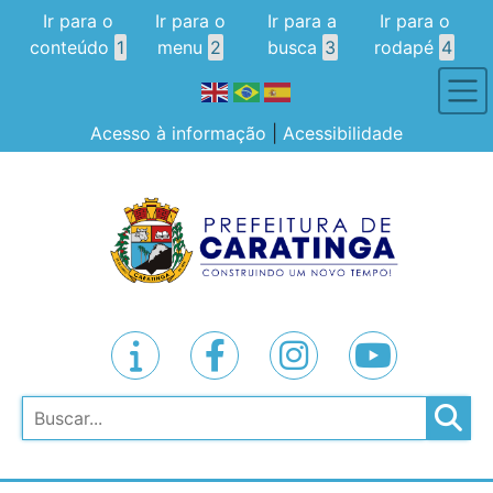
Ir para o
Ir para o
Ir para a
Ir para o
conteúdo
1
menu
2
busca
3
rodapé
4
Acesso à informação
|
Acessibilidade
Pesquisar