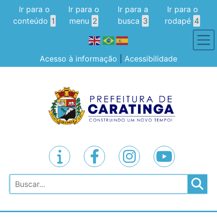
Ir para o
Ir para o
Ir para a
Ir para o
conteúdo
1
menu
2
busca
3
rodapé
4
Acesso à informação
|
Acessibilidade
Pesquisar