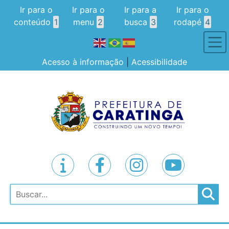
Ir para o
Ir para o
Ir para a
Ir para o
conteúdo
1
menu
2
busca
3
rodapé
4
Acesso à informação
|
Acessibilidade
Pesquisar