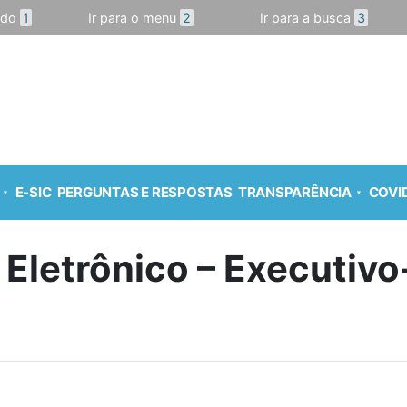
údo
1
Ir para o menu
2
Ir para a busca
3
E-SIC
PERGUNTAS E RESPOSTAS
TRANSPARÊNCIA
COVID
 Eletrônico – Executiv