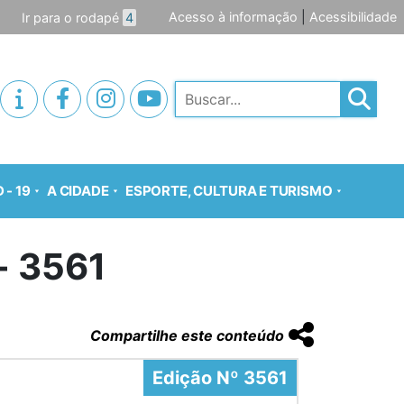
Acesso à informação
|
Acessibilidade
Ir para o rodapé
4
Pesquisar
 - 19
A CIDADE
ESPORTE, CULTURA E TURISMO
o- 3561
Compartilhe este conteúdo
Edição Nº 3561