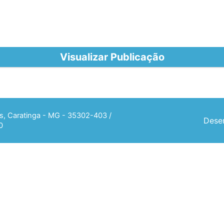
Visualizar Publicação
ias, Caratinga - MG - 35302-403 /
Desen
0