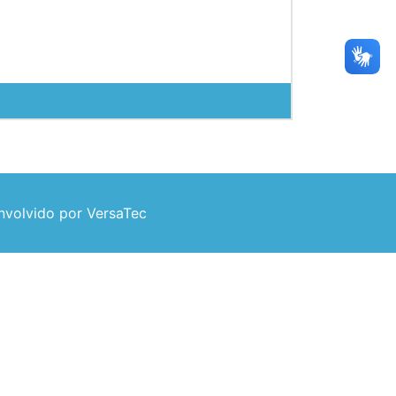
volvido por VersaTec