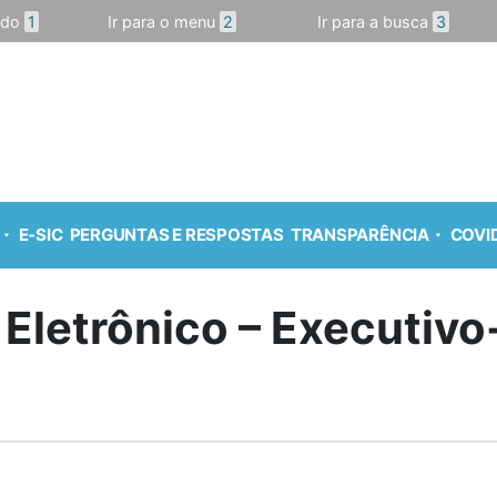
údo
1
Ir para o menu
2
Ir para a busca
3
E-SIC
PERGUNTAS E RESPOSTAS
TRANSPARÊNCIA
COVID
 Eletrônico – Executiv