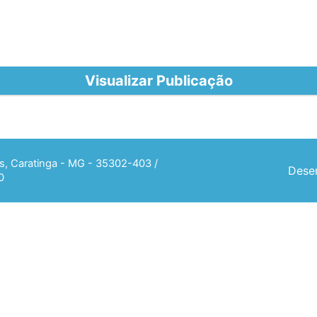
9
Visualizar Publicação
ias, Caratinga - MG - 35302-403 /
Desen
0