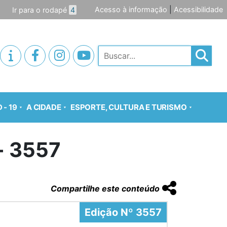
Acesso à informação
|
Acessibilidade
Ir para o rodapé
4
Pesquisar
 - 19
A CIDADE
ESPORTE, CULTURA E TURISMO
o- 3557
Compartilhe este conteúdo
Edição Nº 3557