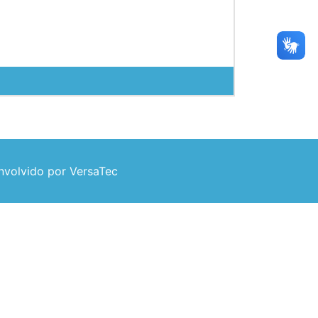
volvido por VersaTec