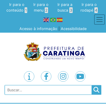
Ir para o
Ir para o
Ir para a
Ir para o
conteúdo
1
menu
2
busca
3
rodapé
4
Acesso à informação
|
Acessibilidade
Pesquisar