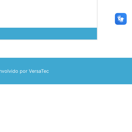
volvido por VersaTec