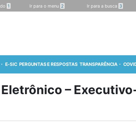
údo
1
Ir para o menu
2
Ir para a busca
3
E-SIC
PERGUNTAS E RESPOSTAS
TRANSPARÊNCIA
COVID
 Eletrônico – Executiv