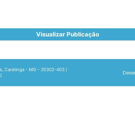
Visualizar Publicação
ias, Caratinga - MG - 35302-403 /
Desen
0