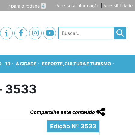
Acesso à informação
|
Acessibilidade
Ir para o rodapé
4
Pesquisar
 - 19
A CIDADE
ESPORTE, CULTURA E TURISMO
o- 3533
Compartilhe este conteúdo
Edição Nº 3533