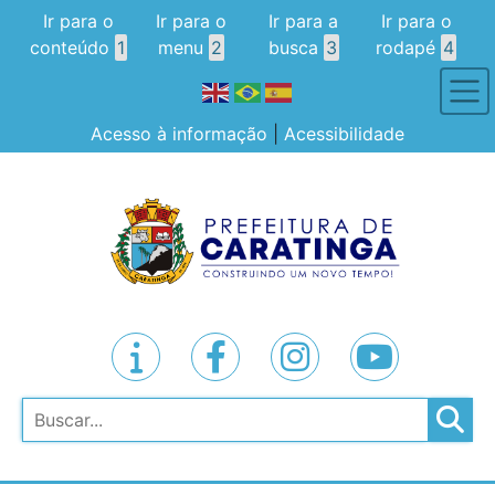
Ir para o
Ir para o
Ir para a
Ir para o
conteúdo
1
menu
2
busca
3
rodapé
4
Acesso à informação
|
Acessibilidade
Pesquisar