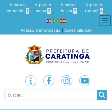
Ir para o
Ir para o
Ir para a
Ir para o
conteúdo
1
menu
2
busca
3
rodapé
4
Acesso à informação
|
Acessibilidade
Pesquisar