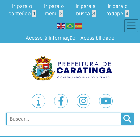
Ir para o
Ir para o
Ir para a
Ir para o
conteúdo
1
menu
2
busca
3
rodapé
4
Acesso à informação
|
Acessibilidade
Pesquisar