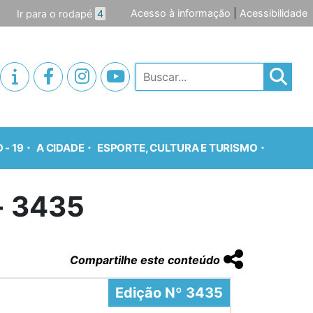
Acesso à informação
|
Acessibilidade
Ir para o rodapé
4
Pesquisar
 - 19
A CIDADE
ESPORTE, CULTURA E TURISMO
o- 3435
Compartilhe este conteúdo
Edição Nº 3435