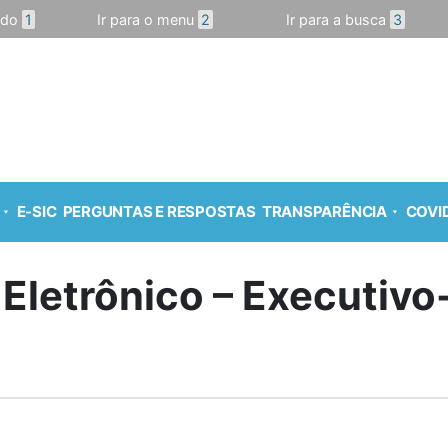
údo
1
Ir para o menu
2
Ir para a busca
3
E-SIC
PERGUNTAS E RESPOSTAS
TRANSPARÊNCIA
COVID
 Eletrônico – Executiv