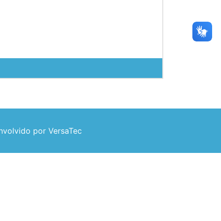
volvido por VersaTec