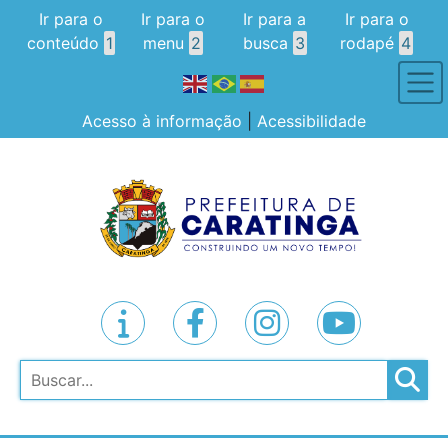
Ir para o
Ir para o
Ir para a
Ir para o
conteúdo
1
menu
2
busca
3
rodapé
4
Acesso à informação
|
Acessibilidade
Pesquisar