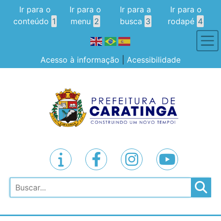
Ir para o
Ir para o
Ir para a
Ir para o
conteúdo
1
menu
2
busca
3
rodapé
4
Acesso à informação
|
Acessibilidade
Pesquisar