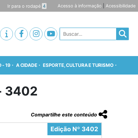
Acesso à informação
|
Acessibilidade
Ir para o rodapé
4
Pesquisar
 - 19
A CIDADE
ESPORTE, CULTURA E TURISMO
o- 3402
Compartilhe este conteúdo
Edição Nº 3402