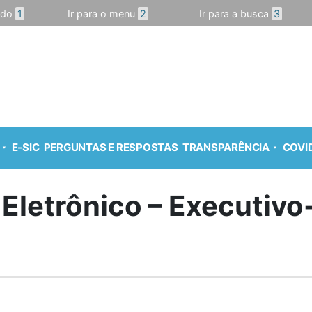
údo
1
Ir para o menu
2
Ir para a busca
3
E-SIC
PERGUNTAS E RESPOSTAS
TRANSPARÊNCIA
COVID
 Eletrônico – Executiv