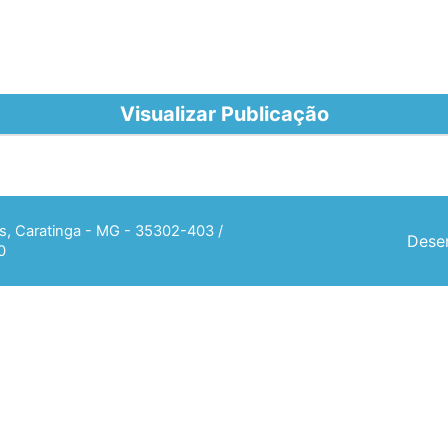
Visualizar Publicação
ias, Caratinga - MG - 35302-403 /
Desen
0