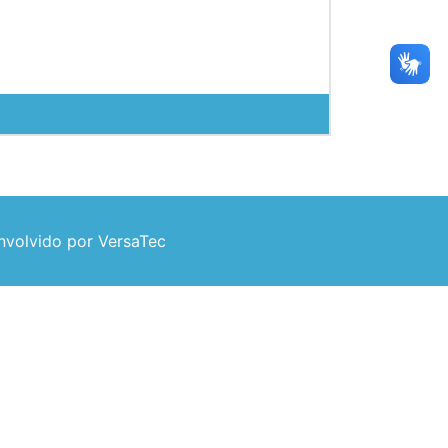
volvido por VersaTec