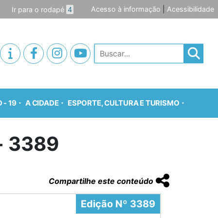
Acesso à informação
|
Acessibilidade
Ir para o rodapé
4
Pesquisar
 - 19
A CIDADE
ESPORTE, CULTURA E TURISMO
o- 3389
Compartilhe este conteúdo
Edição Nº 3389