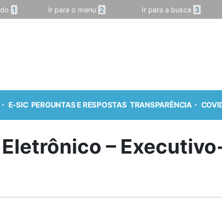
údo
1
Ir para o menu
2
Ir para a busca
3
E-SIC
PERGUNTAS E RESPOSTAS
TRANSPARÊNCIA
COVID
 Eletrônico – Executiv