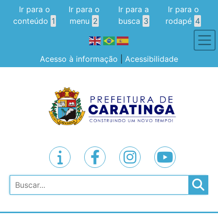
Ir para o
Ir para o
Ir para a
Ir para o
conteúdo
1
menu
2
busca
3
rodapé
4
Acesso à informação
|
Acessibilidade
Pesquisar