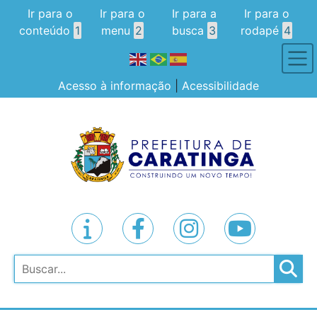
Ir para o
Ir para o
Ir para a
Ir para o
conteúdo
1
menu
2
busca
3
rodapé
4
Acesso à informação
|
Acessibilidade
Pesquisar