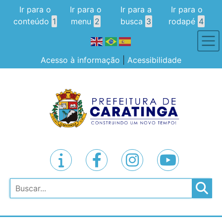
Ir para o
Ir para o
Ir para a
Ir para o
conteúdo
1
menu
2
busca
3
rodapé
4
Acesso à informação
|
Acessibilidade
Pesquisar