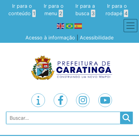
Ir para o
Ir para o
Ir para a
Ir para o
conteúdo
1
menu
2
busca
3
rodapé
4
Acesso à informação
|
Acessibilidade
Pesquisar