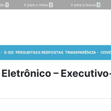
údo
1
Ir para o menu
2
Ir para a busca
3
E-SIC
PERGUNTAS E RESPOSTAS
TRANSPARÊNCIA
COVID
 Eletrônico – Executiv