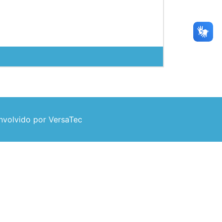
volvido por VersaTec