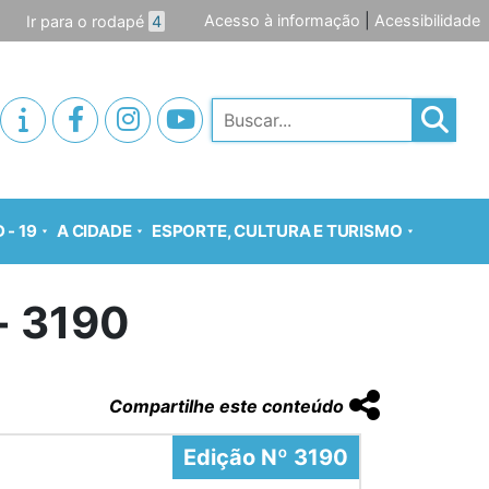
Acesso à informação
|
Acessibilidade
Ir para o rodapé
4
Pesquisar
 - 19
A CIDADE
ESPORTE, CULTURA E TURISMO
o- 3190
Compartilhe este conteúdo
Edição Nº 3190