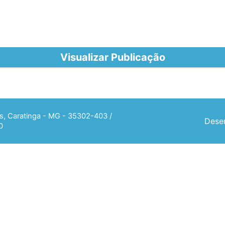
Visualizar Publicação
ias, Caratinga - MG - 35302-403 /
Desen
0