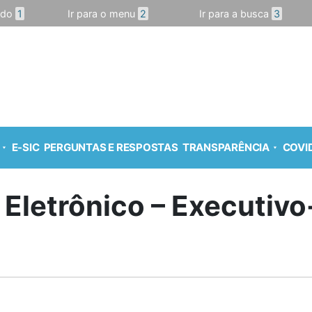
údo
1
Ir para o menu
2
Ir para a busca
3
E-SIC
PERGUNTAS E RESPOSTAS
TRANSPARÊNCIA
COVID
 Eletrônico – Executiv