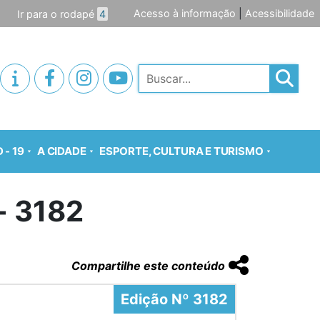
Acesso à informação
|
Acessibilidade
Ir para o rodapé
4
Pesquisar
 - 19
A CIDADE
ESPORTE, CULTURA E TURISMO
o- 3182
Compartilhe este conteúdo
Edição Nº 3182