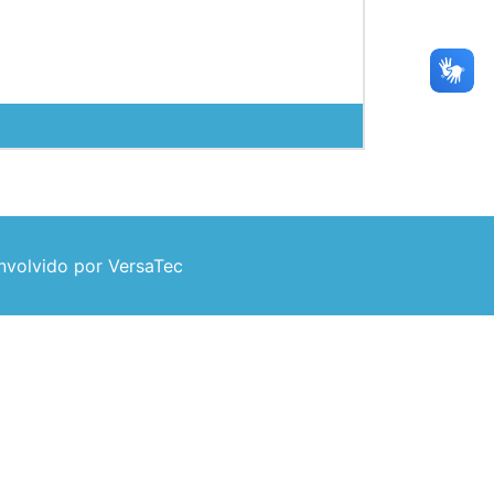
volvido por VersaTec