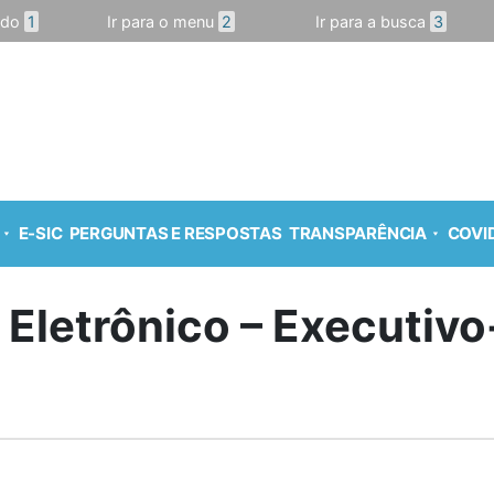
údo
1
Ir para o menu
2
Ir para a busca
3
E-SIC
PERGUNTAS E RESPOSTAS
TRANSPARÊNCIA
COVID
o Eletrônico – Executivo