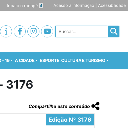
Acesso à informação
|
Acessibilidade
Ir para o rodapé
4
Pesquisar
 - 19
A CIDADE
ESPORTE, CULTURA E TURISMO
- 3176
Compartilhe este conteúdo
Edição Nº 3176