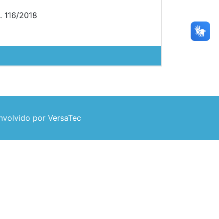
 116/2018
volvido por VersaTec