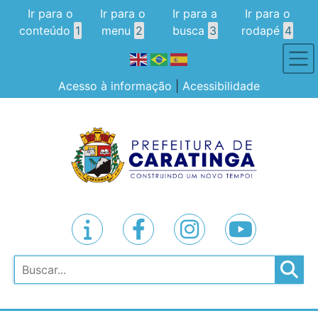
Ir para o
Ir para o
Ir para a
Ir para o
conteúdo
1
menu
2
busca
3
rodapé
4
Acesso à informação
|
Acessibilidade
Pesquisar