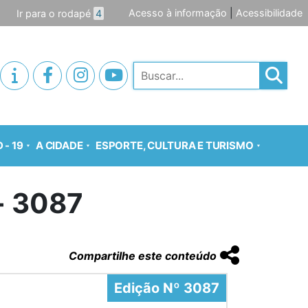
Acesso à informação
|
Acessibilidade
Ir para o rodapé
4
Pesquisar
 - 19
A CIDADE
ESPORTE, CULTURA E TURISMO
o- 3087
Compartilhe este conteúdo
Edição Nº 3087