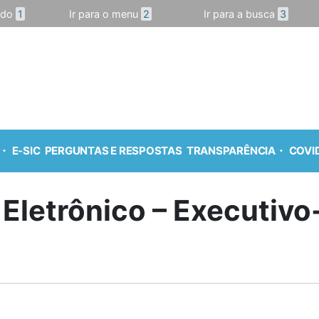
údo
1
Ir para o menu
2
Ir para a busca
3
E-SIC
PERGUNTAS E RESPOSTAS
TRANSPARÊNCIA
COVID
 Eletrônico – Executiv