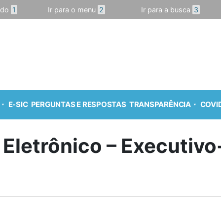
údo
1
Ir para o menu
2
Ir para a busca
3
E-SIC
PERGUNTAS E RESPOSTAS
TRANSPARÊNCIA
COVID
 Eletrônico – Executiv