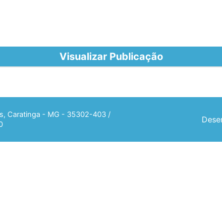
Visualizar Publicação
ias, Caratinga - MG - 35302-403 /
Desen
0