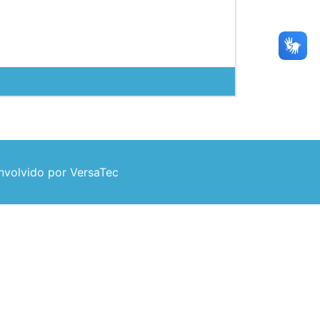
volvido por VersaTec