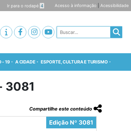
Acesso à informação
|
Acessibilidade
Ir para o rodapé
4
Pesquisar
 - 19
A CIDADE
ESPORTE, CULTURA E TURISMO
o- 3081
Compartilhe este conteúdo
Edição Nº 3081