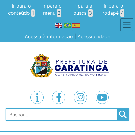
Ir para o
Ir para o
Ir para a
Ir para o
conteúdo
1
menu
2
busca
3
rodapé
4
Acesso à informação
|
Acessibilidade
Pesquisar