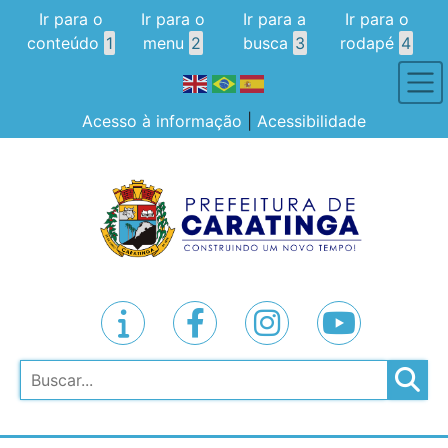
Ir para o
Ir para o
Ir para a
Ir para o
conteúdo
1
menu
2
busca
3
rodapé
4
Acesso à informação
|
Acessibilidade
Pesquisar