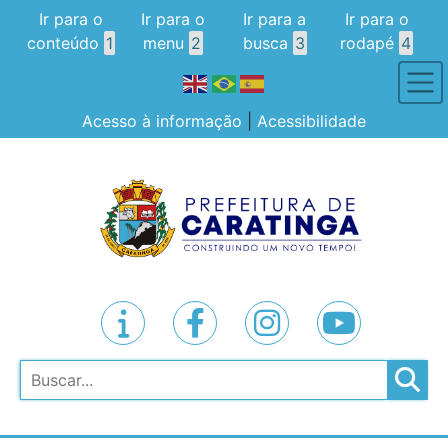
Ir para o
Ir para o
Ir para a
Ir para o
conteúdo
1
menu
2
busca
3
rodapé
4
Acesso à informação
|
Acessibilidade
Pesquisar