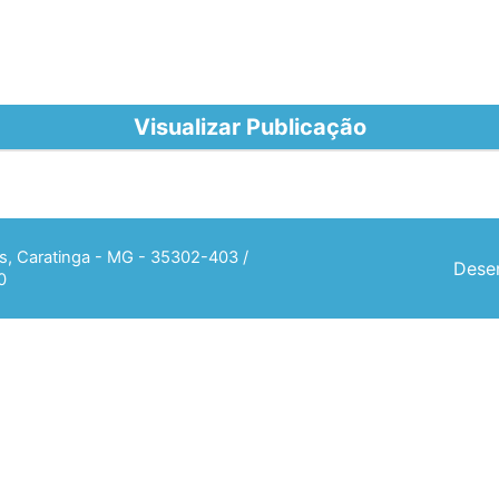
Visualizar Publicação
ias, Caratinga - MG - 35302-403 /
Desen
0