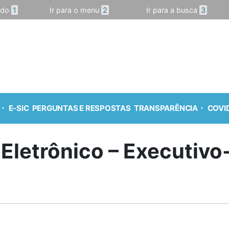
údo
1
Ir para o menu
2
Ir para a busca
3
E-SIC
PERGUNTAS E RESPOSTAS
TRANSPARÊNCIA
COVID
 Eletrônico – Executiv