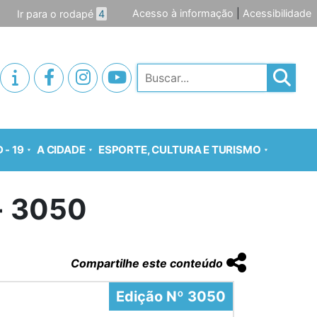
Acesso à informação
|
Acessibilidade
Ir para o rodapé
4
Pesquisar
 - 19
A CIDADE
ESPORTE, CULTURA E TURISMO
o- 3050
Compartilhe este conteúdo
Edição Nº 3050