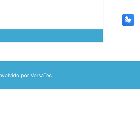
volvido por VersaTec