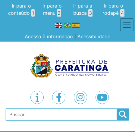
Ir para o
Ir para o
Ir para a
Ir para o
conteúdo
1
menu
2
busca
3
rodapé
4
Acesso à informação
|
Acessibilidade
Pesquisar