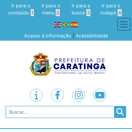
Ir para o
Ir para o
Ir para a
Ir para o
conteúdo
1
menu
2
busca
3
rodapé
4
Acesso à informação
|
Acessibilidade
Pesquisar